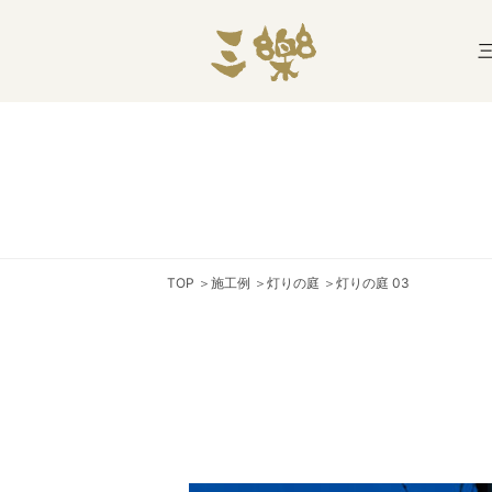
TOP
＞
施工例
＞
灯りの庭
＞
灯りの庭 03