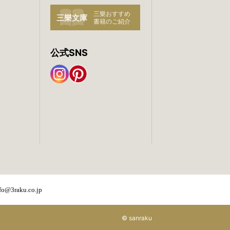
公式SNS
@3raku.co.jp
© sanraku