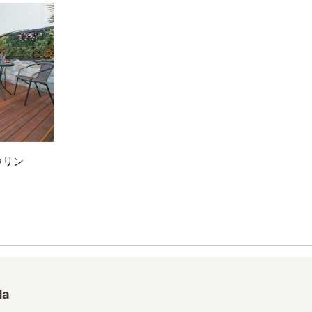
ウリン
da