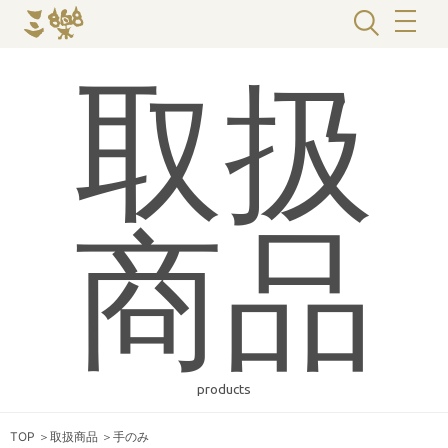
取扱
商品
products
TOP
＞
取扱商品
＞
手のみ