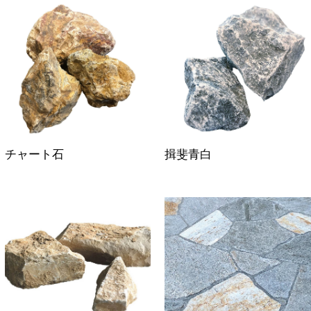
チャート石
揖斐青白