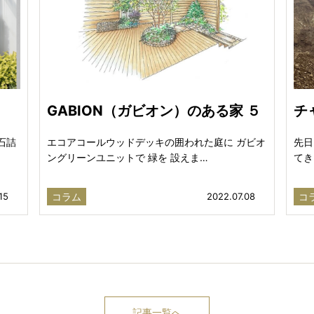
GABION（ガビオン）のある家 ５
チ
石詰
エコアコールウッドデッキの囲われた庭に ガビオ
先日
ングリーンユニットで 緑を 設えま…
てき
15
コラム
2022.07.08
コ
記事一覧へ