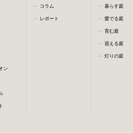
コラム
暮らす庭
レポート
愛でる庭
育む庭
迎える庭
灯りの庭
オン
ル
ト