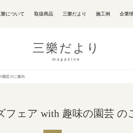
三樂について
取扱商品
三樂だより
施工例
企業
三樂だより
magazine
味の園芸 のご案内
フェア with 趣味の園芸 